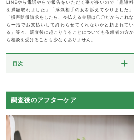
LINEやら電話やらで報告をいただく事が多いので「慰謝料
を満額取れました」「浮気相手の女を訴えてやりました」
「損害賠償請求をしたら、今払える金額は〇〇だからこれな
ら一括でお支払いして終わらせてくれないかと頼まれてい
る」等々、調査後に起こりうることについても依頼者の方か
ら相談を受けることも少なくありません。
目次
調査後のアフターケア
調査後に起こったできごと
調査後のアフターケア
春もお試し調査プラン継続中！
迅速調査対応地域