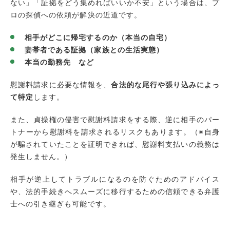
ない」「証拠をどう集めればいいか不安」という場合は、プ
ロの探偵への依頼が解決の近道です。
相手がどこに帰宅するのか（本当の自宅）
妻帯者である証拠（家族との生活実態）
本当の勤務先 など
慰謝料請求に必要な情報を、
合法的な尾行や張り込みによっ
て特定
します。
また、貞操権の侵害で慰謝料請求をする際、逆に相手のパー
トナーから慰謝料を請求されるリスクもあります。（※自身
が騙されていたことを証明できれば、慰謝料支払いの義務は
発生しません。）
相手が逆上してトラブルになるのを防ぐためのアドバイス
や、法的手続きへスムーズに移行するための信頼できる弁護
士への引き継ぎも可能です。