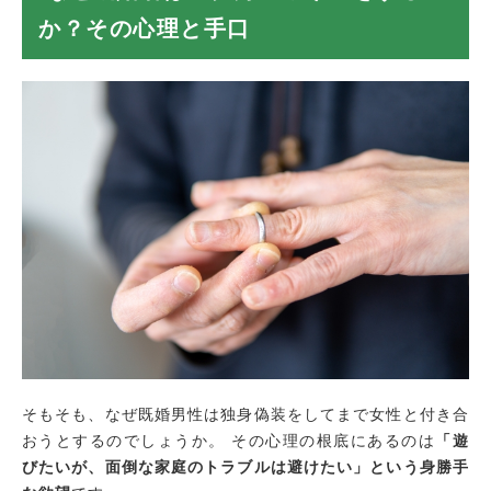
られる7つの特徴
か？その心理と手口
土日や休日に会えない・連絡が取れない
イベントの日（クリスマス、年末年始な
ど）を一緒に過ごせない
絶対に自宅に呼んでくれない・住所を教え
ない
SNSを教えてくれない・不自然に更新が止
まっている
デートの場所が常に郊外、または密室（ホ
テルや車内）
夜遅い時間帯の電話に出ない
将来の具体的な話（両親への挨拶など）を
はぐらかす
独身偽装が発覚！「貞操権の侵害」で慰謝料は請
求できる？
そもそも、なぜ既婚男性は独身偽装をしてまで女性と付き合
貞操権の侵害とは
おうとするのでしょうか。 その心理の根底にあるのは
「遊
慰謝料請求が認められる条件
びたいが、面倒な家庭のトラブルは避けたい」という身勝手
貞操権侵害の慰謝料相場