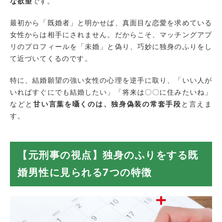
な欲望
です。
慰謝料が「増額」されるポイント
独身偽装を理由に慰謝料請求するまでの具体的な
最初から「既婚者」と明かせば、真面目な恋愛を求めている
流れ
女性からは相手にされません。だからこそ、マッチングアプ
ステップ1：証拠を集める（最重要）
リのプロフィールを「未婚」と偽り、巧妙に独身のふりをし
ステップ2：相手の本当の身元を特定する
て近づいてくるのです。
ステップ3：内容証明郵便の送付
特に、結婚願望の強い女性の心理を逆手に取り、「いい人が
ステップ4：交渉・示談成立（または訴訟）
いればすぐにでも結婚したい」「将来は〇〇に住みたいね」
探偵事務所が独身偽装の調査でできること
などと
甘い言葉を囁くのは、独身偽装の常套手段
と言えま
す。
まとめ
【元刑事の視点】独身のふりをする既
婚男性に見られる7つの特徴