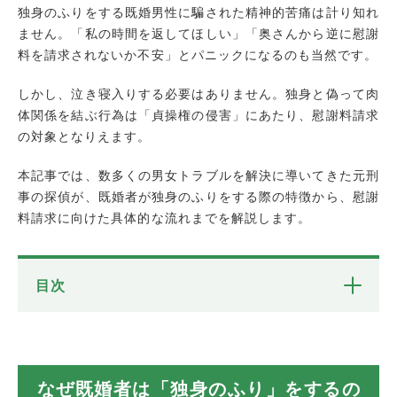
独身のふりをする既婚男性に騙された精神的苦痛は計り知れ
ません。「私の時間を返してほしい」「奥さんから逆に慰謝
料を請求されないか不安」とパニックになるのも当然です。
しかし、泣き寝入りする必要はありません。独身と偽って肉
体関係を結ぶ行為は「貞操権の侵害」にあたり、慰謝料請求
の対象となりえます。
本記事では、数多くの男女トラブルを解決に導いてきた元刑
事の探偵が、既婚者が独身のふりをする際の特徴から、慰謝
料請求に向けた具体的な流れまでを解説します。
目次
なぜ既婚者は「独身のふり」をするのか？その
心理と手口
【元刑事の視点】独身のふりをする既婚男性に見
なぜ既婚者は「独身のふり」をするの