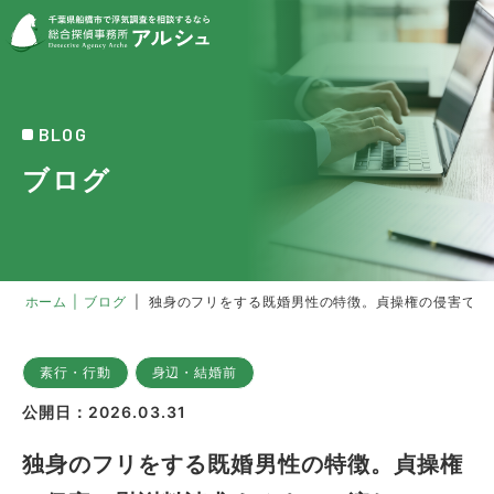
BLOG
ブログ
ホーム
|
ブログ
|
独身のフリをする既婚男性の特徴。貞操権の侵害で慰
素行・行動
身辺・結婚前
公開日：2026.03.31
独身のフリをする既婚男性の特徴。貞操権