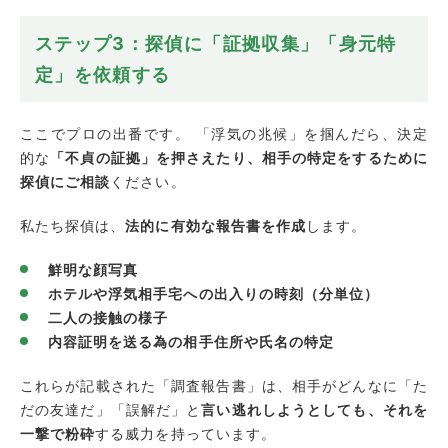
ステップ3：探偵に「証拠収集」「身元特
定」を依頼する
ここでプロの出番です。 「浮気の兆候」を掴んだら、決定
的な
「不貞の証拠」を押さえたり、相手の特定をするために
探偵にご相談
ください。
私たち探偵は、
法的に有効な報告書を作成
します。
鮮明な顔写真
ホテルや浮気相手宅への出入りの時刻（分単位）
二人の接触の様子
内容証明を送る為の相手住所や氏名の特定
これらが記載された「調査報告書」は、相手がどんなに「た
だの友達だ」「誤解だ」と
言い逃れしようとしても、それを
一撃で粉砕
する威力を持っています。