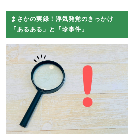
と「珍事件」
定番の発覚きっかけ
まさかの実録！浮気発覚のきっかけ
浮気発覚『珍事件』
実録①：LINE画面を開いたまま寝落ちで
「あるある」と「珍事件」
発覚
実録②：寝言で浮気相手の名前を呼んで発
覚
実録③：夫婦間はレスなのに避妊具が鞄の
中にあって発覚
実録④：予測変換・カーナビ履歴の消し忘
れ
浮気発覚！その後にやってはいけない「NG行
動」
感情的に問い詰める
家を飛び出す（別居する）
無理やりスマホを見る・ロックを解除する
知っておくべき残酷な現実：「寝言」や