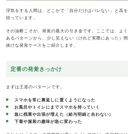
「LINE」は証拠にならない？
寝言は「ただの夢」で片付けられる
浮気をする人間は、どこかで「自分だけはバレない」と高を
LINEの画面・スクショの限界
括っています。
避妊具は何個持っていても確実な証拠には
ならない
その油断こそが、発覚の最大の引き金です。ここでは、よく
法的に強い証拠（不貞の証拠）とは。
あるパターンから、少し笑えない（けれど実際にあった）間
抜けな発覚ケースをご紹介します。
浮気発覚その後の「正しいステップ」
ステップ1：普段通りに振る舞う（泳がせ
る）
定番の
発覚きっかけ
ステップ2：日記をつける
ステップ3：探偵に「証拠収集」「身元特
定」を依頼する
まずは王道のパターンです。
ステップ4：証拠を持って話し合う（または
弁護士へ）
スマホを常に裏返しに置くようになった
お風呂やトイレにまでスマホを持っていく
まとめ
急に残業や出張が増えた（給与明細と合わない）
下着や服装の趣味が急に変わった