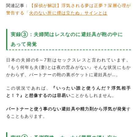
関連記事：
【探偵が解説】浮気される夢は正夢？深層心理が
警告する「火のない所に煙は立たぬ」サインとは
実録③：夫婦間はレスなのに避妊具が鞄の中に
あって発覚
日本の夫婦の6～7割はセックスレスと言われています。
『もう何年も夫(妻)とは夜の営みがない』そんな状況にもか
かわらず、パートナーの鞄の裏ポケットに避妊具が…。
この状況であれば、
『いったい誰と使うんだ？浮気相手
と！？』と想像するのは容易い
ことかもしれません。
パートナーと使う事のない避妊具や精力剤から浮気が発覚
す
ることもあります。