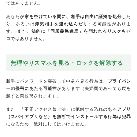
ではありません。
あなたが
家を空けている間に、相手は自由に証拠を処分
した
り、あるいは
浮気相手を連れ込んだり
する可能性がありま
す。 また、
法的に「同居義務違反」を問われるリスクも
ゼ
ロではありません。
無理やりスマホを見る・ロックを解除する
勝手にパスワードを突破して中身を見る行為は、
プライバシ
ーの侵害にあたる可能性
があります（夫婦間であっても度を
超すと問題視されます）。
また、「不正アクセス禁止法」に抵触する恐れのある
アプリ
（スパイアプリなど）を無断でインストールする行為は犯罪
になるため、絶対にしてはいけません。