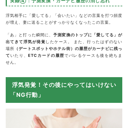
実録④：予測変換・カーナビ履歴の消し忘れ
浮気相手に「愛してる」「会いたい」などの言葉を打つ頻度
が増え、妻に送ることがすっかりなくなったこの言葉。
「あ」と打った瞬間に、
予測変換のトップに「愛してる」が
出てきて浮気が発覚
したケース。 また、行ったはずのない
場所
（デートスポットやホテル街）の履歴がカーナビに残っ
て
いたり、
ETCカードの履歴
でバレるケースも後を絶ちま
せん。
浮気発覚！その後にやってはいけない
「NG行動」