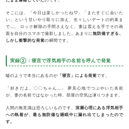
そこには、「今日は楽しかったね♡」「またすぐに会いた
い」という甘いやり取りに加え、生々しいデートの約束ま
で…。 ロック解除の手間さえなく、妻は震える手でその画
面を自分のスマホで撮影しました。あまりに
無防備すぎる、
しかし衝撃的な発覚
の瞬間です。
実録②：寝言で浮気相手の名前を呼んで発覚
嘘のようで本当にあるのが
「寝言」による発覚
です。
「好きだよ、〇〇ちゃん…」 夢見心地でつぶやいた名前
が、妻の名前ではなかった時、部屋の空気は凍りつきます。
人間の無意識は恐ろしいものです。
深層心理にある浮気相手
への執着が、最も無防備な睡眠中に漏れ出てしまったので
す。