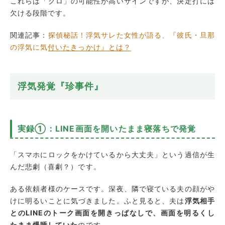
これらは「クロ」の可能性が高いサインですが、決定打には
欠ける段階です。
関連記事：
探偵秘話！浮気サレた女性が語る、『彼氏・旦那
の浮気に気付いたきっかけ』とは？
浮気発覚『珍事件』
実録①：LINE画面を開いたまま寝落ちで発覚
「スマホにロックをかけているから大丈夫」という過信が生
んだ悲劇（喜劇？）です。
ある依頼者様のケースです。深夜、隣で寝ている夫の顔がや
けに明るいことに気づきました。ふと見ると、夫は
浮気相手
とのLINEのトーク画面を開きっぱなしで、画面を明るくし
たまま爆睡していた
のです。