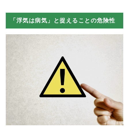
問題の本質が見えなくなる
被害者が不当に我慢させられる
「浮気は病気」と捉えることの危険性
加害者の責任が曖昧になる
適切な対処法が見つからない
浮気の背景にある多様な要因
関係性の不満
自己肯定感の低さ
環境の変化・ストレス
好奇心・刺激への欲求
倫理観の欠如
精神的な問題（本当に「病気」の可能性
も）
パートナーの浮気を乗り越えるための具体的なス
テップ
ステップ1：真実の把握と証拠収集
自己調査の限界を理解する
探偵への相談