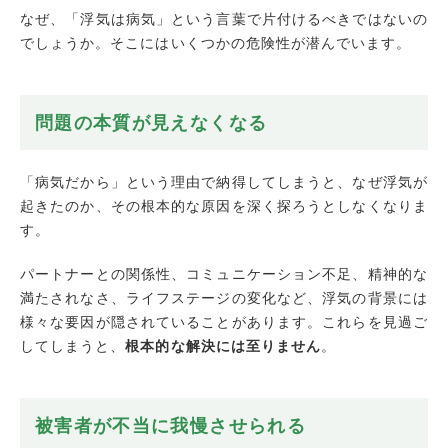
ステップ2：冷静な状況判断と自分の気持ち
なぜ、「浮気は病気」という言葉で片付けるべきではないの
の整理
でしょうか。そこにはいくつかの危険性が潜んでいます。
自分の本心と向き合う
第三者への相談
ステップ3：パートナーとの向き合い方
問題の本質が見えなくなる
冷静な話し合いの場を設ける
相手の言い分を聞く
具体的な解決策を求める
「病気だから」という理由で納得してしまうと、なぜ浮気が
専門家の力を借りる
起きたのか、その根本的な原因を深く探ろうとしなくなりま
ステップ4：関係の再構築または新たな人生
す。
のスタート
パートナーとの関係性、コミュニケーション不足、精神的な
関係を再構築する場合
満たされなさ、ライフステージの変化など、浮気の背景には
離婚を選択する場合
様々な要因が隠されていることがあります。これらを見過ご
まとめ
してしまうと、
根本的な解決には至りません
。
被害者が不当に我慢させられる