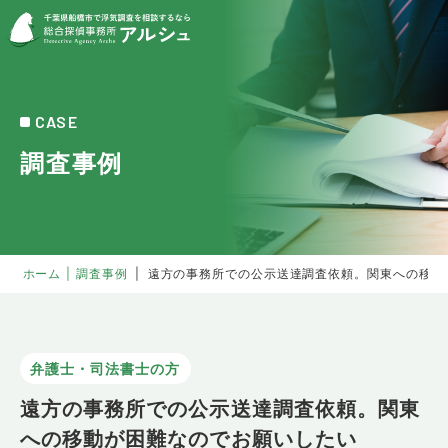
CASE
調査事例
ホーム
|
調査事例
|
遠方の事務所での公示送達調査依頼。関東への移動
弁護士・司法書士の方
遠方の事務所での公示送達調査依頼。関東
への移動が困難なのでお願いしたい