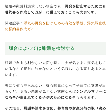
離婚や慰謝料請求しない場合でも、
再発を防止するためにも
誓約書を作成して万が一に備えておく
ことも大切です。
関連記事：
浮気の再発を防ぐための有効な手段。浮気調査後
の誓約書作成ガイド
場合によっては離婚を検討する
妊婦で自由も利かない大変な時に、夫が気ままに浮気をして
いるなんて絶対に許せないという気持ちになる事もあると思
います。
夫に反省も見られない、疑心暗鬼になって子育てに支障が出
るなど、明るい未来が見えない状態ならば
シングルマザーに
なる事が生まれてくる子供のためになる
事もあります。
その場合、
慰謝料請求を含め、養育費や財産分与の取り決め