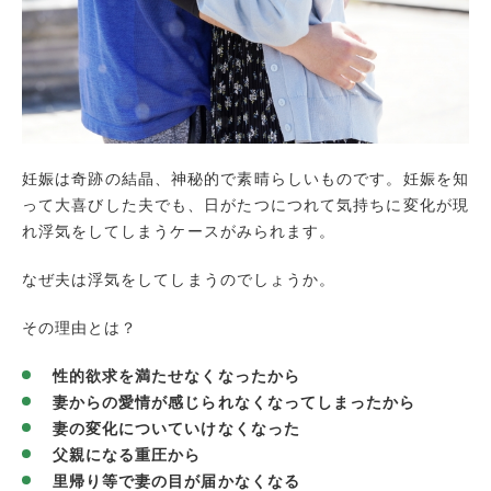
子供が生まれる前にできることをしておく
妊娠中に浮気されたら・・・
浮気の事実を確かめる
よく話し合う
別れるか別れないかを考える
制裁を与える(慰謝料請求)
妊娠は奇跡の結晶、神秘的で素晴らしいものです。妊娠を知
場合によっては離婚を検討する
って大喜びした夫でも、日がたつにつれて気持ちに変化が現
れ浮気をしてしまうケースがみられます。
まとめ
なぜ夫は浮気をしてしまうのでしょうか。
その理由とは？
性的欲求を満たせなくなったから
妻からの愛情が感じられなくなってしまったから
妻の変化についていけなくなった
父親になる重圧から
里帰り等で妻の目が届かなくなる