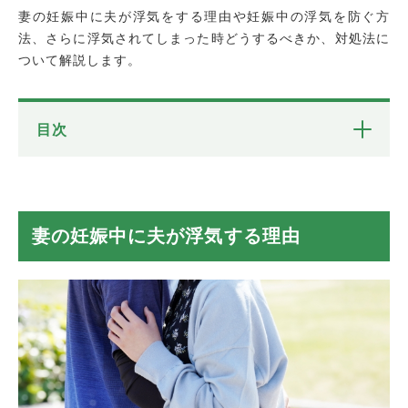
妻の妊娠中に夫が浮気をする理由や妊娠中の浮気を防ぐ方
法、さらに浮気されてしまった時どうするべきか、対処法に
ついて解説します。
目次
妻の妊娠中に夫が浮気する理由
性的欲求を満たせなくなったから
妻からの愛情が感じられなくなってしまっ
妻の妊娠中に夫が浮気する理由
たから
妻の変化についていけない
父親になる重圧
里帰りなどで、妻の目が届かなくなる
妊娠中の浮気を防ぐ方法
性行為以外のスキンシップを取る
父親学級や定期健診に一緒に行く
将来設計について話す