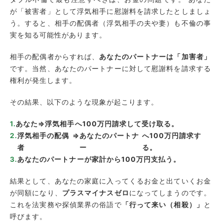
が「被害者」として浮気相手に慰謝料を請求したとしましょ
う。すると、相手の配偶者（浮気相手の夫や妻）も不倫の事
実を知る可能性があります。
相手の配偶者からすれば、
あなたのパートナーは「加害者」
です。当然、あなたのパートナーに対して慰謝料を請求する
権利が発生します。
その結果、以下のような現象が起こります。
あなた
⇒
浮気相手
へ100万円請求して受け取る。
浮気相手の配偶
⇒
あなたのパートナ
へ100万円請求す
者
ー
る。
あなたのパートナーが家計から100万円支払う。
結果として、あなたの家庭に入ってくるお金と出ていくお金
が同額になり、
プラスマイナスゼロ
になってしまうのです。
これを法実務や探偵業界の俗語で
「行って来い（相殺）」
と
呼びます。