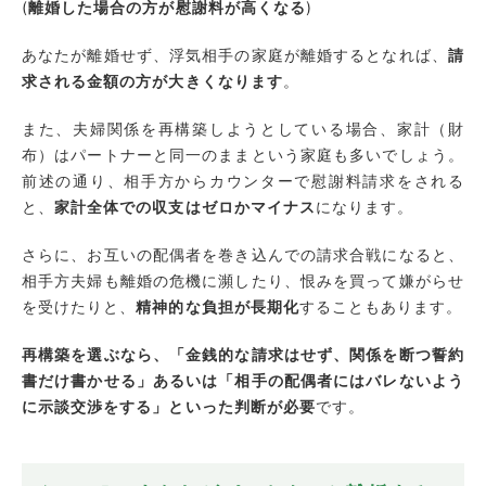
(
離婚した場合の方が慰謝料が高くなる
)
あなたが離婚せず、浮気相手の家庭が離婚するとなれば、
請
求される金額の方が大きくなります
。
また、夫婦関係を再構築しようとしている場合、家計（財
布）はパートナーと同一のままという家庭も多いでしょう。
前述の通り、相手方からカウンターで慰謝料請求をされる
と、
家計全体での収支はゼロかマイナス
になります。
さらに、お互いの配偶者を巻き込んでの請求合戦になると、
相手方夫婦も離婚の危機に瀕したり、恨みを買って嫌がらせ
を受けたりと、
精神的な負担が長期化
することもあります。
再構築を選ぶなら、「金銭的な請求はせず、関係を断つ誓約
書だけ書かせる」あるいは「相手の配偶者にはバレないよう
に示談交渉をする」といった判断が必要
です。