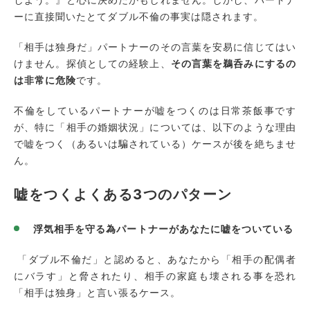
ーに直接聞いたとてダブル不倫の事実は隠されます。
「相手は独身だ」パートナーのその言葉を安易に信じてはい
けません。探偵としての経験上、
その言葉を鵜呑みにするの
は非常に危険
です。
不倫をしているパートナーが嘘をつくのは日常茶飯事です
が、特に「相手の婚姻状況」については、以下のような理由
で嘘をつく（あるいは騙されている）ケースが後を絶ちませ
ん。
嘘をつくよくある3つのパターン
浮気相手を守る為パートナーがあなたに嘘をついている
「ダブル不倫だ」と認めると、あなたから「相手の配偶者
にバラす」と脅されたり、相手の家庭も壊される事を恐れ
「相手は独身」と言い張るケース。