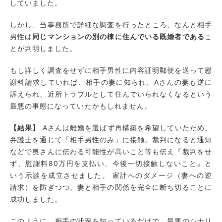
していました。
しかし、当事務所で詳細な調査を行ったところ、なんと相手
男性は
同じマンションの別の棟に住んでいる既婚者である
こ
とが判明しました。
もし詳しく調査をせずに相手男性に内容証明郵便を送って慰
謝料請求していれば、相手の妻に知られ、Aさんの妻も逆に
訴えられ、近所トラブルとして住んでいられなくなるという
最悪の事態になっていたかもしれません。
【結果】
Aさんは離婚を選ばず再構築を希望していたため、
弁護士を通じて「相手男性のみ」に接触。裁判になると通知
などで奥さんに伝わる可能性が高いこと等も伝え『裁判をせ
ず、慰謝料80万円を支払い、今後一切接触しないこと』と
いう示談を成立させました。 家計へのダメージ（妻への逆
請求）を防ぎつつ、妻と相手の関係を完全に断ち切ることに
成功しました。
このように、相手の状況を知っているだけで、最悪のシナリ