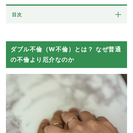
目次
ダブル不倫（W不倫）とは？ なぜ普通の不倫よ
り厄介なのか
慰謝料請求で「損をするケース」と「得をするケ
ダブル不倫（W不倫）とは？ なぜ普通
ース」
の不倫より厄介なのか
ケースA：あなたがパートナーとの結婚生活
を続ける（再構築）場合
ケースB：あなたがパートナーと離婚する場
合
浮気がバレたとしてもダブル不倫は隠される
行動を起こす前に「相手の調査」が必要不可欠
まとめ