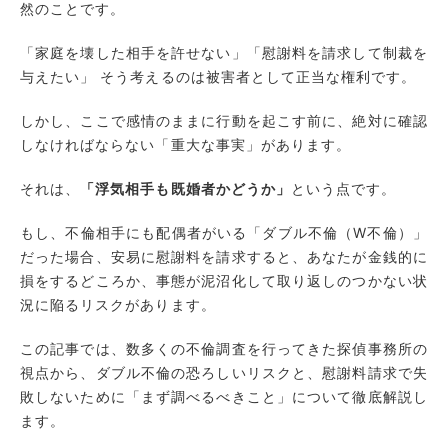
然のことです。
「家庭を壊した相手を許せない」「慰謝料を請求して制裁を
与えたい」 そう考えるのは被害者として正当な権利です。
しかし、ここで感情のままに行動を起こす前に、絶対に確認
しなければならない「重大な事実」があります。
それは、
「浮気相手も既婚者かどうか」
という点です。
もし、不倫相手にも配偶者がいる「ダブル不倫（W不倫）」
だった場合、安易に慰謝料を請求すると、あなたが金銭的に
損をするどころか、事態が泥沼化して取り返しのつかない状
況に陥るリスクがあります。
この記事では、数多くの不倫調査を行ってきた探偵事務所の
視点から、ダブル不倫の恐ろしいリスクと、慰謝料請求で失
敗しないために「まず調べるべきこと」について徹底解説し
ます。