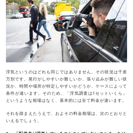
2.調査が長引くと、費用が高くなってしま
う
3.予算が少なく、依頼を迷ってしまう
アルシュのおすすめ料金プラン
証拠が撮れるまで探偵さんにお任せパック
お試し調査プラン
探偵に依頼せず自分で浮気調査はできる？
個人の調査でかかる費用
浮気というのはどれも同じではありません。その状況は千差
探偵に依頼をするのがおすすめ
万別です。尾行がしやすいか難しいか、張り込みが難しい状
浮気調査の費用を相手に請求できるケースも
況か、時間や場所が特定しやすいかどうか、ケースによって
浮気調査費用の請求が認められる条件
条件が違います。そのため、「浮気調査は1セットいくら」
というような相場はなく、基本的には全て料金が違います。
おかしいな？と思ったら気軽に相談
それを踏まえたうえで、およその料金相場は、次のとおりと
浮気調査の費用に関するご相談は「アルシュ探偵
いえるでしょう。
事務所」へ