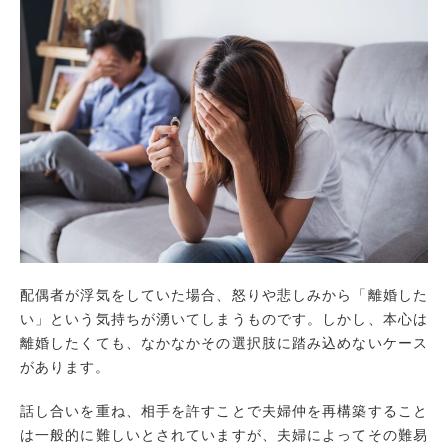
1.経済的な問題・不安が無い
2.生活の変化による手間やストレスがない
3.子どもにとって環境の変化が少ない
夫婦仲の再構築を成功させるには
1.法的に有効な誓約書を作成する
2.夫婦間コミュニケーションを取ることを
心がける
離婚をする決断が必要なケースも
慰謝料を請求するには浮気の証拠が重要！
まとめ
配偶者が浮気をしていた場合、怒りや悲しみから「離婚した
い」という気持ちが湧いてしまうものです。しかし、本心は
離婚したくても、なかなかその選択肢に踏み込めないケース
があります。
話し合いを重ね、相手を許すことで夫婦仲を再構築すること
は一般的に難しいとされていますが、夫婦によってその難易