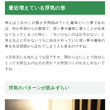
浮気に気が付くころには浮気の関係が深く
最近増えている浮気の形
なっている
在宅勤務を良いことに浮気相手の自宅で在
宅勤務
例えばこれがこの数か月間始めていた趣味という事であれ
ば、何か外部からの要因で、習い事や趣味に通うことが出来
夏もお試し調査プラン継続中！
なくなってしまった時に、「今いけないのは仕方がない」と
迅速調査対応地域
考える人と行かないうちに自分がやっていた習い事や趣味の
事を生活習慣から忘れてしまう人も居るのですね。
３日坊主にも似たような話ですが、関わらないことで自分に
とって大切なものなのか否か？が判別つくのかもしれないで
すね。
浮気のパターンが読みずらい