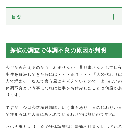
目次
探偵の調査で体調不良の原因が判明
ご近所トラブルの調査中に発見したもの
体調不良の原因がわかり夫婦仲が復活
探偵の調査で体調不良の原因が判明
浮気調査以外もアルシュが調査します
春もお試し調査プラン継続中！
今だから言えるのかもしれませんが、昔刑事さんとして日夜
迅速調査対応地域
事件を解決してきた時には・・・正直・・・「人の代わりは
人で埋まる」なんて言う風にも考えていたので、よっぽどの
体調不良という事になれば仕事をお休みしたことは何度かあ
ります。
ですが、今は少数精鋭部隊という事もあり、人の代わりが人
で埋まるほど人員にあふれているわけでは無いのですね。
という事もあり、今では体調管理に最新の注意を払っている